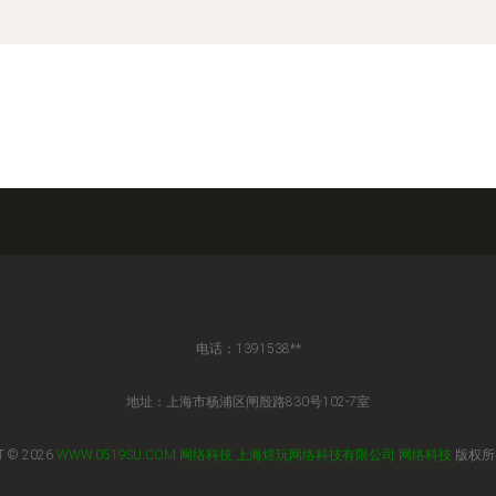
电话：1391538**
地址：上海市杨浦区闸殷路830号102-7室
T © 2026
WWW.0519SU.COM
网络科技
上海煜玩网络科技有限公司
网络科技
版权